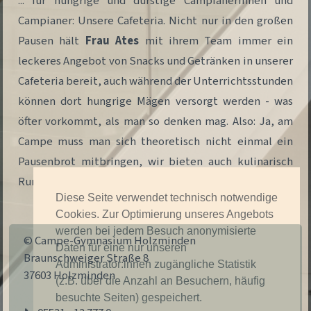
... für hungrige und durstige Campi­anerinnen und
Campianer: Unsere Cafeteria. Nicht nur in den großen
Pausen hält
Frau Ates
mit ihrem Team immer ein
leckeres Angebot von Snacks und Getränken in unserer
Cafeteria bereit, auch während der Unterrichtsstunden
können dort hungrige Mägen versorgt werden - was
öfter vorkommt, als man so denken mag. Also: Ja, am
Campe muss man sich theoretisch nicht einmal ein
Pausenbrot mitbringen, wir bieten auch kulinarisch
Rundumbetreuung!
Diese Seite verwendet technisch notwendige
Cookies. Zur Optimierung unseres Angebots
werden bei jedem Besuch anonymisierte
© Campe-Gymnasium Holzminden
Daten für eine nur unseren
Braunschweiger Straße 8
Administrator:innen zugängliche Statistik
37603 Holzminden
(z.B. über die Anzahl an Besuchern, häufig
besuchte Seiten) gespeichert.