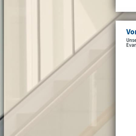
Vo
Unse
Evan