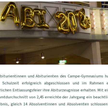
Abiturientinnen und Abiturienten des Campe-Gymnasiums h
e Schulzeit erfolgreich abgeschlossen und im Rahmen e
rlichen Entlassungsfeier ihre Abiturzeugnisse erhalten. Mit 
mtdurchschnitt von 2,45 erreichte der Jahrgang ein beachtl
ebnis, gleich 14 Absolventinnen und Absolventen schlossen