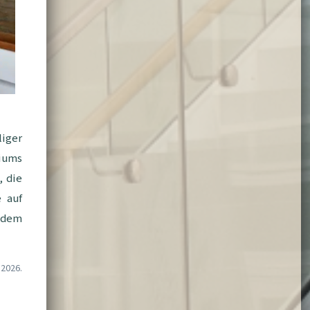
liger
iums
, die
 auf
t dem
.2026.