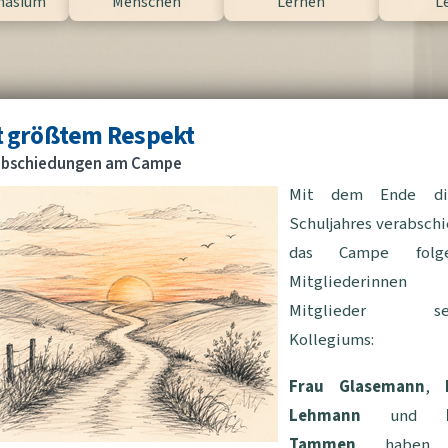
nasium
Menschen
Lernen
L
t größtem Respekt
abschiedungen am Campe
Mit dem Ende di
Schuljahres verabsch
das Campe folg
Mitgliederinnen
Mitglieder sei
Kollegiums:
Frau Glasemann
,
Lehmann
und
Tammen
haben 