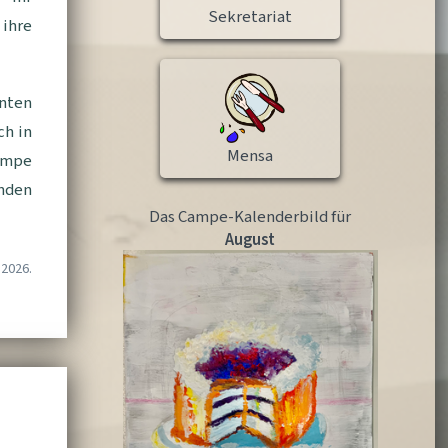
Sekretariat
 ihre
nten
ch in
Mensa
ampe
nden
Das Campe-Kalenderbild für
August
.2026.