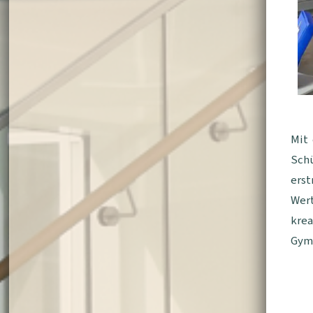
Mit 
Sch
erst
Wer
krea
Gymn