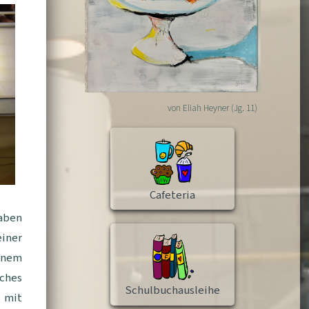
von Eliah Heyner (Jg. 11)
Cafeteria
aben
iner
einem
iches
Schulbuchausleihe
 mit