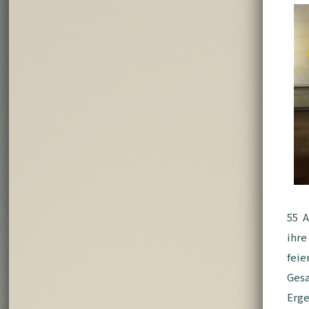
55 
ihr
feie
Gesa
Erg