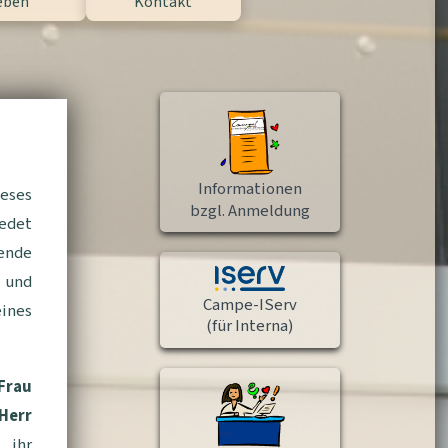
eben
Kontakt
Informationen
eses
bzgl. Anmeldung
iedet
ende
 und
Campe-IServ
nes
(für Interna)
Frau
Herr
ihr