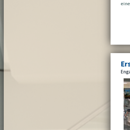
eine
Er
Enga