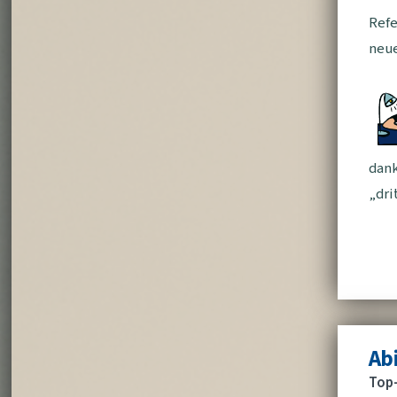
Refe
neue
dan
dri
Ab
Top