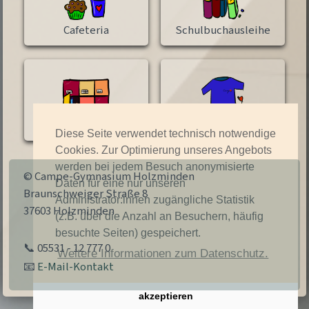
Cafeteria
Schulbuchausleihe
Schließfach
Campe-Shirts
Diese Seite verwendet technisch notwendige
Cookies. Zur Optimierung unseres Angebots
werden bei jedem Besuch anonymisierte
© Campe-Gymnasium Holzminden
Daten für eine nur unseren
Braunschweiger Straße 8
Administrator:innen zugängliche Statistik
37603 Holzminden
(z.B. über die Anzahl an Besuchern, häufig
besuchte Seiten) gespeichert.
📞 05531 - 12 777 0
Weitere Informationen zum Datenschutz.
📧
E-Mail-Kontakt
akzeptieren